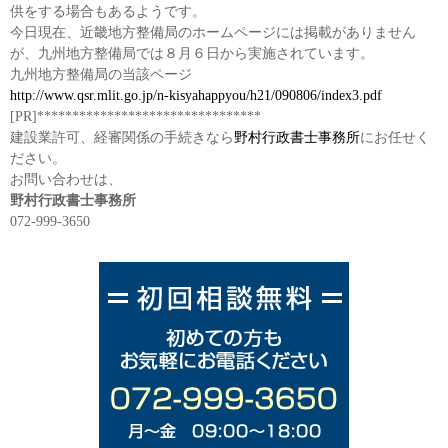
供をする場合もあるようです。
今日現在、近畿地方整備局のホームページには掲載がありません
が、九州地方整備局では８月６日から実施されています。
九州地方整備局の当該ページ
http://www.qsr.mlit.go.jp/n-kisyahappyou/h21/090806/index3.pdf
[PR]********************************
建設業許可、経審関係の手続きなら
野村行政書士事務所
にお任せく
ださい。
お問い合わせは、
野村行政書士事務所
072-999-3650