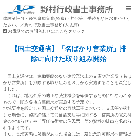
建設業許可・経営事項審査(経審)・帰化等、手続きならおまかせく
ださい。／野村行政書士事務所(大阪府)
お電話でのお問合わせはここをクリック
【国土交通省】「名ばかり営業所」排
除に向けた取り組み開始
国土交通省は、稼働実態のない建設業法上の支店や営業所（名ば
かり営業所）を排除する取り組みを８月から実施することを決定し
ました。
これは、地元企業の適正な受注機会を確保するために行なわれる
もので、順次各地方整備局が実施する予定です。
地域要件を設定した国土交通省の直轄工事において、支店等で落札
した場合に、契約締結までに当該支店等に関する「営業所の電気料
金のお知らせ」や「専任技術者の住民票」等の資料の提出を求めら
れるようです。
また、営業実態に疑義があった場合には、建設業許可部局へ情報提