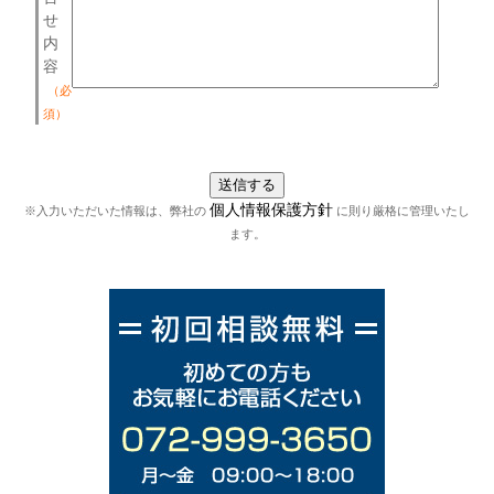
せ
内
容
（必
須）
個人情報保護方針
※入力いただいた情報は、弊社の
に則り厳格に管理いたし
ます。