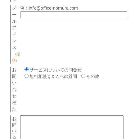
メ
例：info@office-nomura.com
ー
ル
ア
ド
レ
ス
（必
須）
お
サービスについての問合せ
問
無料相談Ｑ＆Ａへの質問
その他
い
合
せ
種
別
お
問
い
合