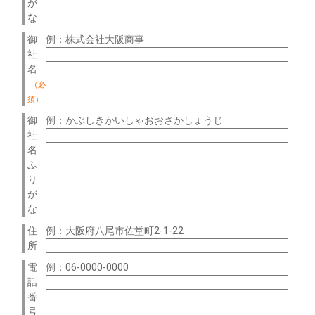
が
な
御
例：株式会社大阪商事
社
名
（必
須）
御
例：かぶしきかいしゃおおさかしょうじ
社
名
ふ
り
が
な
住
例：大阪府八尾市佐堂町2-1-22
所
電
例：06-0000-0000
話
番
号