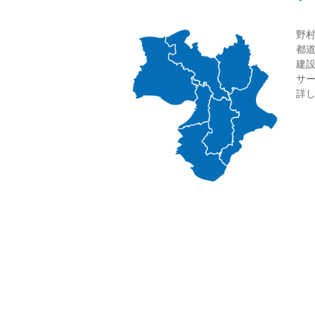
野
都
建
サ
詳