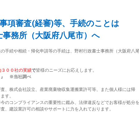
事項審査(経審)等、手続のことは
士事務所（大阪府八尾市）へ
業の手続や相続・帰化申請等の手続は、野村行政書士事務所（大阪府八
約３００社の実績
で
皆様のニーズにお応えします。
１
』 ※当社調べ
審査、株式会社設立、産業廃棄物収集運搬業許可等、また個人様には帰
ります。
昨今のコンプライアンスの重要性に鑑み、法律違反などでお客様が処分
審査、建設業許可の相談やサポートに力を入れております。
。