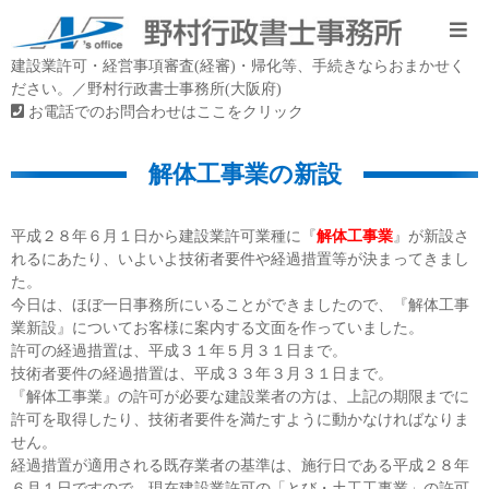
建設業許可・経営事項審査(経審)・帰化等、手続きならおまかせく
ださい。／野村行政書士事務所(大阪府)
お電話でのお問合わせはここをクリック
解体工事業の新設
平成２８年６月１日から建設業許可業種に『
解体工事業
』が新設さ
れるにあたり、いよいよ技術者要件や経過措置等が決まってきまし
た。
今日は、ほぼ一日事務所にいることができましたので、『解体工事
業新設』についてお客様に案内する文面を作っていました。
許可の経過措置は、平成３１年５月３１日まで。
技術者要件の経過措置は、平成３３年３月３１日まで。
『解体工事業』の許可が必要な建設業者の方は、上記の期限までに
許可を取得したり、技術者要件を満たすように動かなければなりま
せん。
経過措置が適用される既存業者の基準は、施行日である平成２８年
６月１日ですので、現在建設業許可の「とび・土工工事業」の許可