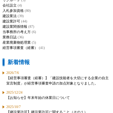
リクルート
(3)
会社設立
(4)
入札参加資格
(80)
建設業法
(39)
建設業許可
(44)
建設業関係情報
(87)
当事務所の考え方
(6)
業務日誌
(36)
産業廃棄物処理業
(5)
経営事項審査（経審）
(41)
新着情報
2026/7/6
【経営事項審査（経審）】「建設技能者を大切にする企業の自主
宣言制度」が経営事項審査申請の加点対象となりました。
2025/12/24
【お知らせ】年末年始の休業日について
2025/10/7
【建設業許可】建設業許可に関すること（その１）