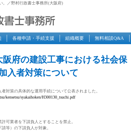
い。／野村行政書士事務所(大阪府)
続
各種申請・手続支援
組織概要
無料相談Q&A
大阪府の建設工事における社会保
加入者対策について
入者対策の具体的な運用手続について公表されました。
atsu/kensetsu/syakaihoken/H300130_tsuchi.pdf
業許可業者を下請負人とすることを禁止。
下請等）の下請負人が対象。