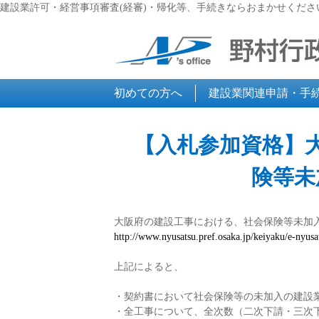
建設業許可・経営事項審査(経審)・帰化等、手続きならおまかせくださ
初めての方へ
建設業関連申請・手
【入札参加資格】
険等未
大阪府の建設工事における、社会保険等未加
http://www.nyusatsu.pref.osaka.jp/keiyaku/e-nyus
上記によると、
・契約書において社会保険等の未加入の建設
・全工事について、全次数（二次下請・三次