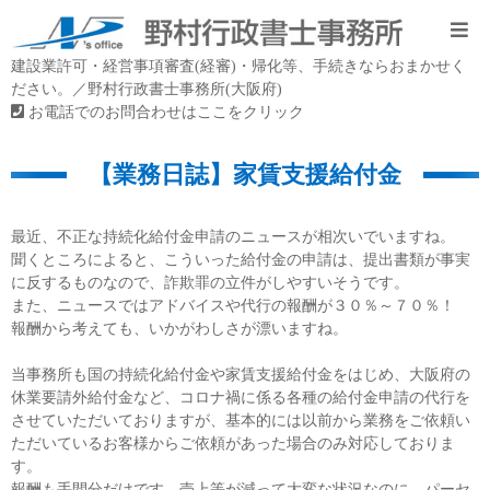
建設業許可・経営事項審査(経審)・帰化等、手続きならおまかせく
ださい。／野村行政書士事務所(大阪府)
お電話でのお問合わせはここをクリック
【業務日誌】家賃支援給付金
最近、不正な持続化給付金申請のニュースが相次いでいますね。
聞くところによると、こういった給付金の申請は、提出書類が事実
に反するものなので、詐欺罪の立件がしやすいそうです。
また、ニュースではアドバイスや代行の報酬が３０％～７０％！
報酬から考えても、いかがわしさが漂いますね。
当事務所も国の持続化給付金や家賃支援給付金をはじめ、大阪府の
休業要請外給付金など、コロナ禍に係る各種の給付金申請の代行を
させていただいておりますが、基本的には以前から業務をご依頼い
ただいているお客様からご依頼があった場合のみ対応しておりま
す。
報酬も手間分だけです。売上等が減って大変な状況なのに、パーセ