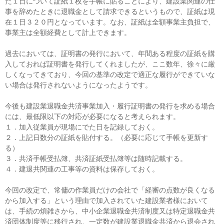
た１日について証紙１枚を手帳に貼ることにより、建設業関連の仕
事を辞めたときに退職金として請求できるというもので、証紙は現
在１日３２０円となっています。なお、証紙は全額事業主負担で、
事業主は全額経費として計上できます。
過去においては、証明書の発行において、年間ある程度の証紙を購
入しておれば証明書を発行してくれましたが、ここ数年、徐々に厳
しくなってきており、今回の基準の改定で適正な履行ができていな
い場合は発行されないようになったようです。
今後も建設業退職金共済事業加入・履行証明書の発行を求める場合
には、最低限以下の対応が必要になると考えられます。
１．加入従業員が現場にでた日を記録しておく。
２．上記日数分の証紙を貼付する。（必要に応じて手帳を更新す
る）
３．共済手帳受払簿、共済証紙受払簿等は随時記載する。
４．建退共関連の工事等の資料は保存しておく。
今回の改定で、常傭の作業員だけの会社で「経審の点数が良くなる
から加入する」という理由で加入されていた建設業者様において
は、手続の煩雑さから、中小企業退職金共済制度又は特定退職金共
済団体制度等に移行され、一定数が建設業退職金共済から退会され