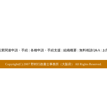
設業関連申請・手続
|
各種申請・手続支援
|
組織概要
|
無料相談Q&A
|
お
Copyright(C) 2007 野村行政書士事務所（大阪府） All Rights Reserved.