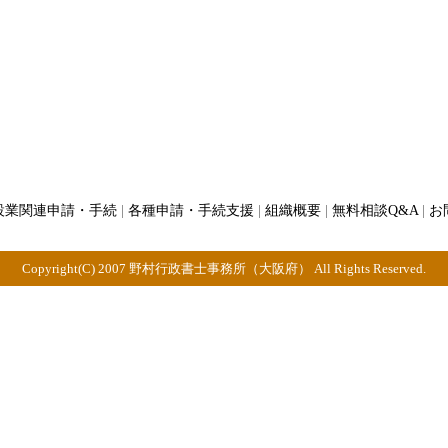
設業関連申請・手続
|
各種申請・手続支援
|
組織概要
|
無料相談Q&A
|
お
Copyright(C) 2007 野村行政書士事務所（大阪府） All Rights Reserved.