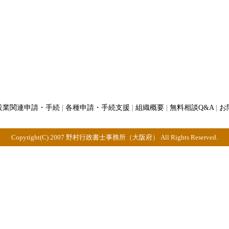
設業関連申請・手続
|
各種申請・手続支援
|
組織概要
|
無料相談Q&A
|
お
Copyright(C) 2007 野村行政書士事務所（大阪府） All Rights Reserved.