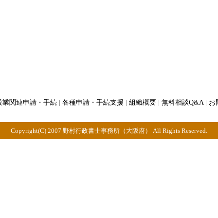
設業関連申請・手続
|
各種申請・手続支援
|
組織概要
|
無料相談Q&A
|
お
Copyright(C) 2007 野村行政書士事務所（大阪府） All Rights Reserved.