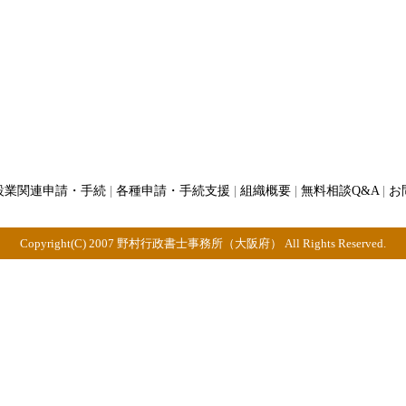
設業関連申請・手続
|
各種申請・手続支援
|
組織概要
|
無料相談Q&A
|
お
Copyright(C) 2007 野村行政書士事務所（大阪府） All Rights Reserved.