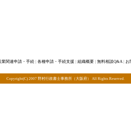
設業関連申請・手続
|
各種申請・手続支援
|
組織概要
|
無料相談Q&A
|
お
Copyright(C) 2007 野村行政書士事務所（大阪府） All Rights Reserved.