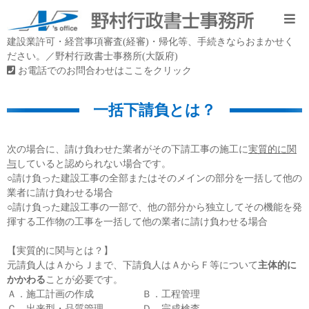
建設業許可・経営事項審査(経審)・帰化等、手続きならおまかせく
ださい。／野村行政書士事務所(大阪府)
お電話でのお問合わせはここをクリック
一括下請負とは？
次の場合に、請け負わせた業者がその下請工事の施工に
実質的に関
与
していると認められない場合です。
○請け負った建設工事の全部またはそのメインの部分を一括して他の
業者に請け負わせる場合
○請け負った建設工事の一部で、他の部分から独立してその機能を発
揮する工作物の工事を一括して他の業者に請け負わせる場合
【実質的に関与とは？】
元請負人はＡからＪまで、下請負人はＡからＦ等について
主体的に
かかわる
ことが必要です。
Ａ．施工計画の作成 Ｂ．工程管理
Ｃ．出来型・品質管理 Ｄ．完成検査