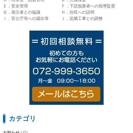
Ｅ．安全管理 Ｆ．下請負業者への指導監督
Ｇ．発注者との協議 Ｈ．住民への説明
Ｉ．官公庁等への届出等 Ｊ．近隣工事との調整
カテゴリ
お知らせ
(25)