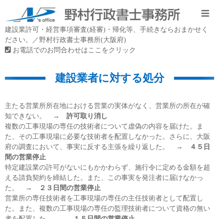
建設業許可・経営事項審査(経審)・帰化等、手続きならおまかせく
ださい。／野村行政書士事務所(大阪府)
お電話でのお問合わせはここをクリック
建設業者に対する処分
主たる営業所所在地における営業の実体がなく、営業所の所在が確
知できない。 →
許可取り消し
複数の工事現場の専任の技術者について虚偽の内容を届けた。ま
た、その工事現場に必要な技術者を配置しなかった。さらに、大阪
府の調査において、事実に反する主張を繰り返した。 →
４５日
間の営業停止
特定建設業の許可がないにもかかわらず、施行令に定める金額を超
える請負契約を締結した。また、この事実を発注者に届けなかっ
た。 →
２３日間の営業停止
営業所の専任技術者を工事現場の専任の主任技術者として配置し
た。また、複数の工事現場の専任の監理技術者について資格の無い
者を配置した。 →
１５日間の営業停止