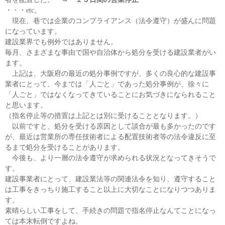
・・・etc。
現在、巷では企業のコンプライアンス（法令遵守）が盛んに問題
になっています。
建設業界でも例外ではありません。
毎月、さまざまな事由で国や自治体から処分を受ける建設業者がい
ます。
上記は、大阪府の最近の処分事例ですが、多くの良心的な建設事
業者にとって、今までは「人ごと」であった処分事例が、徐々に
「人ごと」ではなくなってきていることにお気づきになられること
と思います。
（指名停止等の措置は上記とは別に受けることとなります。）
以前ですと、処分を受ける原因として談合が最も多かったのです
が、最近は営業所の専任技術者による配置技術者等の法令違反に至
るまで処分を受けることがあります。
今後も、より一層の法令遵守が求められる状況となってきそうで
す。
建設事業者にとって、建設業法等の関連法令を知り、遵守すること
は工事をきっちり施工すること以上に大切なことになりつつありま
す。
素晴らしい工事をして、手続きの問題で指名停止なんてことになっ
ては本末転倒ですよね。