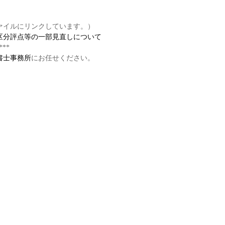
。
ァイルにリンクしています。）
区分評点等の一部見直しについて
***
書士事務所
にお任せください。