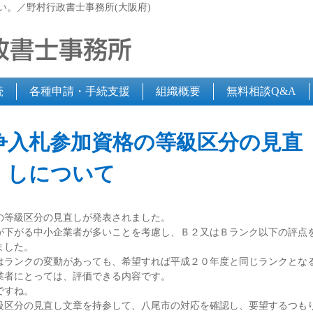
い。／野村行政書士事務所(大阪府)
続
各種申請・手続支援
組織概要
無料相談Q&A
争入札参加資格の等級区分の見直
しについて
等級区分の見直しが発表されました。
下がる中小企業者が多いことを考慮し、Ｂ２又はＢランク以下の評点
ました。
はランクの変動があっても、希望すれば平成２０年度と同じランクとな
業者にとっては、評価できる内容です。
ですね。
級区分の見直し文章を持参して、八尾市の対応を確認し、要望するつも