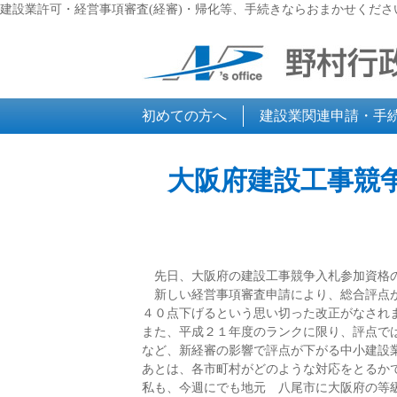
建設業許可・経営事項審査(経審)・帰化等、手続きならおまかせくださ
初めての方へ
建設業関連申請・手
大阪府建設工事競
先日、大阪府の建設工事競争入札参加資格の
新しい経営事項審査申請により、総合評点が
４０点下げるという思い切った改正がなされ
また、平成２１年度のランクに限り、評点で
など、新経審の影響で評点が下がる中小建設
あとは、各市町村がどのような対応をとるか
私も、今週にでも地元 八尾市に大阪府の等