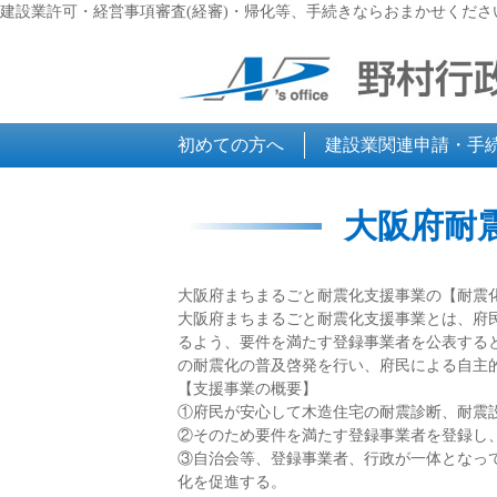
建設業許可・経営事項審査(経審)・帰化等、手続きならおまかせくださ
初めての方へ
建設業関連申請・手
大阪府耐
大阪府まちまるごと耐震化支援事業の【耐震
大阪府まちまるごと耐震化支援事業とは、府
るよう、要件を満たす登録事業者を公表する
の耐震化の普及啓発を行い、府民による自主
【支援事業の概要】
①府民が安心して木造住宅の耐震診断、耐震
②そのため要件を満たす登録事業者を登録し
③自治会等、登録事業者、行政が一体となっ
化を促進する。