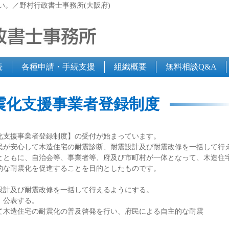
い。／野村行政書士事務所(大阪府)
続
各種申請・手続支援
組織概要
無料相談Q&A
震化支援事業者登録制度
化支援事業者登録制度】の受付が始まっています。
民が安心して木造住宅の耐震診断、耐震設計及び耐震改修を一括して行
とともに、自治会等、事業者等、府及び市町村が一体となって、木造住
的な耐震化を促進することを目的としたものです。
設計及び耐震改修を一括して行えるようにする。
、公表する。
て木造住宅の耐震化の普及啓発を行い、府民による自主的な耐震