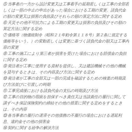
⑤ 当事者の一方から設計変更又は工事着手の延期若しくは工事の全部若
しくは一部の中止の申出があった場合における工期の変更、請負代金
の額の変更又は損害の負担及びそれらの額の算定方法に関する定め
⑥ 天災その他不可抗力による工期の変更又は損害の負担及びその額の
算定方法に関する定め
⑦ 価格等（物価統制令（昭和２１年勅令第１１８号）第２条に規定する
価格等をいう。）の変動若しくは変更に基づく請負代金の額又は工事内
容の変更
⑧ 工事の施工により第三者が損害を受けた場合における賠償金の負担
に関する定め
⑨ 発注者が工事に使用する資材を提供し、又は建設機械その他の機械
を貸与するときは、その内容及び方法に関する定め
⑩ 発注者が工事の全部又は一部の完成を確認するための検査の時期及
び方法並びに引渡しの時期
⑪ 工事完成後における請負代金の支払の時期及び方法
⑫ 工事の目的物の瑕疵を担保すべき責任又は当該責任の履行に関して
講ずべき保証保険契約の締結その他の措置に関する定めをするとき
は、その内容
⑬ 各当事者の履行の遅滞その他債務の不履行の場合における遅延利
息、違約金その他の損害金
⑭ 契約に関する紛争の解決方法